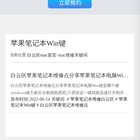
苹果笔记本Win键
当前位置:
白云区mac首页
>
mac维修关键词
白云区苹果笔记本维修点分享苹果笔记本电脑Win
键是哪个键
白云区苹果笔记本维修点分享苹果笔记本电脑Win键是哪个键
windows键大家应当都很熟悉吧,只需按这一键就能迅速打开刚开始
发布时间:2022-06-14 关键词: #
苹果笔记本维修白云区
#
苹果
菜,也是能够和别的键结合进来进行一些实际操作,但是一些客户应
笔记本Win键
#
白云区苹果笔记本维修点
用的是苹果电脑上,发觉找不着windows键,那麼苹果电脑上windows
键是哪个呢?实际上苹果电脑上的windows键是command键,下边白
云区苹果笔记本维修点