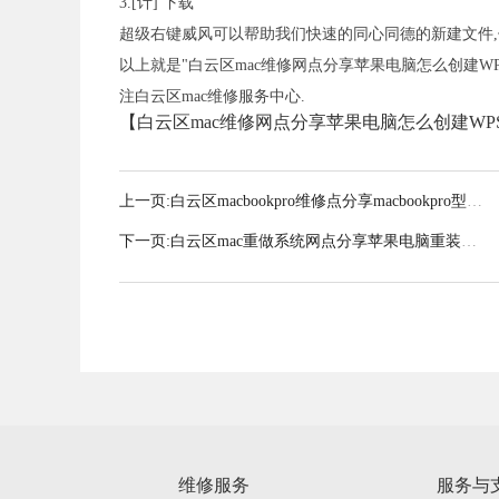
3.[计] 下载
超级右键威风可以帮助我们快速的同心同德的新建文件,值得一
以上就是"白云区mac维修网点分享苹果电脑怎么创建WPS
注白云区mac维修服务中心.
【白云区mac维修网点分享苹果电脑怎么创建WPS文件】内容来源:h
上一页:
白云区macbookpro维修点分享macbookpro型号
如何看
下一页:
白云区mac重做系统网点分享苹果电脑重装系
统win7方法介绍
维修服务
服务与